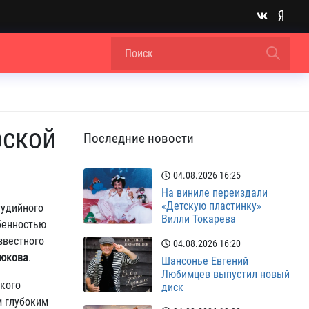
рской
Последние новости
04.08.2026
16:25
На виниле переиздали
«Детскую пластинку»
тудийного
Вилли Токарева
обенностью
звестного
04.08.2026
16:20
юкова
.
Шансонье Евгений
Любимцев выпустил новый
ского
диск
м глубоким