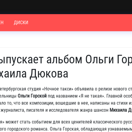
ЕН
ДИСКИ
ыпускает альбом Ольги Го
ихаила Дюкова
етербургская студия «Ночное такси» объявила о релизе нового с
тельницы
Ольги Горской
под названием «Я не такая». Главной ос
ало то, что все композиции, вошедшие в нее, написаны на стихи и
 журналиста, писателя и исследователя жанра шансон
Михаила Д
я» может стать событием для всех ценителей классического рус
ого городского романса. Ольга Горская, обладающая узнаваемы