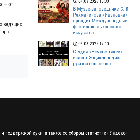
04.08.2026
10:30
а — от
В Музее-заповеднике С. В.
Рахманинова «Ивановка»
пройдёт Международный
ех ведущих
фестиваль цыганского
анра.
искусства
03.08.2026
17:10
Студия «Ночное такси»
издаст Энциклопедию
русского шансона
и поддержкой куки, а также со сбором статистики Яндекс-