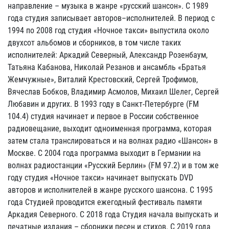
направление – музыка в жанре «русский шансон». С 1989
года студия записывает авторов–исполнителей. В период с
1994 по 2008 год студия «Ночное такси» выпустила около
двухсот альбомов и сборников, в том числе таких
исполнителей: Аркадий Северный, Александр Розенбаум,
Татьяна Кабанова, Николай Резанов и ансамбль «Братья
Жемчужные», Виталий Крестовский, Сергей Трофимов,
Вячеслав Бобков, Владимир Асмолов, Михаил Шелег, Сергей
Любавин и других. В 1993 году в Санкт-Петербурге (FM
104.4) студия начинает и первое в России собственное
радиовещание, выходит одноименная программа, которая
затем стала транслироваться и на волнах радио «Шансон» в
Москве. С 2004 года программа выходит в Германии на
волнах радиостанции «Русский Берлин» (FM 97.2) и в том же
году студия «Ночное такси» начинает выпускать DVD
авторов и исполнителей в жанре русского шансона. С 1995
года Студией проводится ежегодный фестиваль памяти
Аркадия Северного. С 2018 года Студия начала выпускать и
печатные издания – сборники песен и стихов. С 2019 года