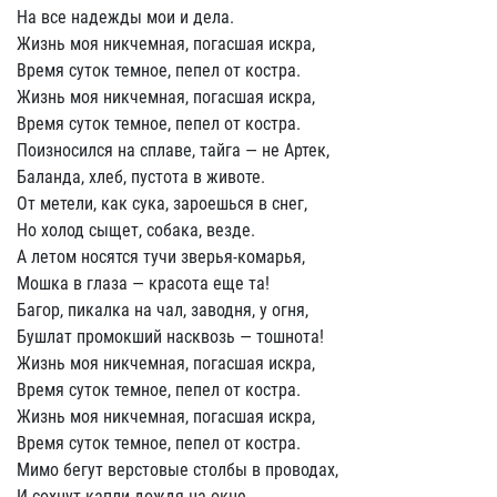
На все надежды мои и дела.
Жизнь моя никчемная, погасшая искра,
Время суток темное, пепел от костра.
Жизнь моя никчемная, погасшая искра,
Время суток темное, пепел от костра.
Поизносился на сплаве, тайга — не Артек,
Баланда, хлеб, пустота в животе.
От метели, как сука, зароешься в снег,
Но холод сыщет, собака, везде.
А летом носятся тучи зверья-комарья,
Мошка в глаза — красота еще та!
Багор, пикалка на чал, заводня, у огня,
Бушлат промокший насквозь — тошнота!
Жизнь моя никчемная, погасшая искра,
Время суток темное, пепел от костра.
Жизнь моя никчемная, погасшая искра,
Время суток темное, пепел от костра.
Мимо бегут верстовые столбы в проводах,
И сохнут капли дождя на окне,