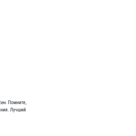
сен
. Помните,
ения. Лучший