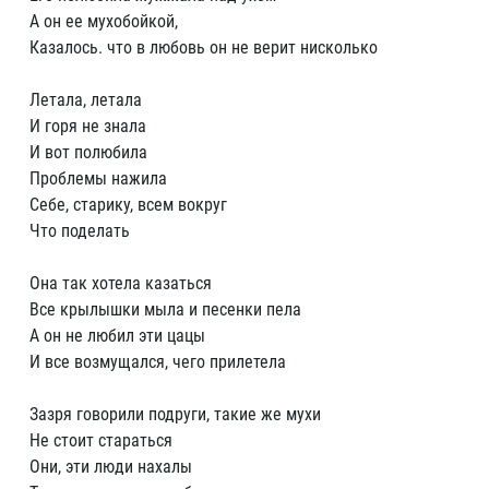
А он ее мухобойкой,
Казалось. что в любовь он не верит нисколько
Летала, летала
И горя не знала
И вот полюбила
Проблемы нажила
Себе, старику, всем вокруг
Что поделать
Она так хотела казаться
Все крылышки мыла и песенки пела
А он не любил эти цацы
И все возмущался, чего прилетела
Зазря говорили подруги, такие же мухи
Не стоит стараться
Они, эти люди нахалы