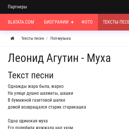
Партнеры
BLATATA.COM
БИОГРАФИИ
ФОТО
ТЕКСТЫ ПЕС
Тексты песен
Поп-музыка
Леонид Агутин - Муха
Текст песни
Однажды жара была, жарко
На улице душно шахматы, шашки
В бумажной газетовой шапке
домой возвращался старик старикашка
Одна одинокая муха
Его полюбила жужжала над ухом