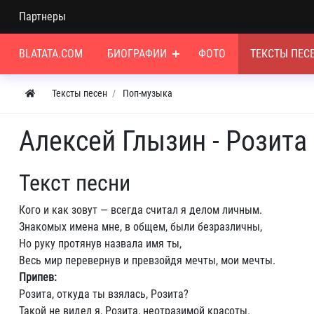
Партнеры
BLATATA.COM
БИОГРАФИИ
ФОТО
ТЕКСТЫ ПЕС
Тексты песен
Поп-музыка
Алексей Глызин - Розита
Текст песни
Кого и как зовут — всегда считал я делом личным.
Знакомых имена мне, в общем, были безразличны,
Но руку протянув назвала имя ты,
Весь мир перевернув и превзойдя мечты, мои мечты.
Припев:
Розита, откуда ты взялась, Розита?
Такой не видел я, Розита, неотразимой красоты.