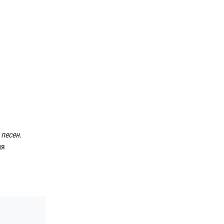
 песен
.
ля