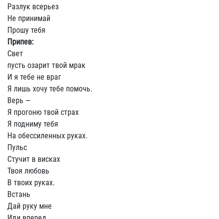
Разлук всерьез
Не принимай
Прошу тебя
Припев:
Свет
пусть озарит твой мрак
И я тебе не враг
Я лишь хочу тебе помочь.
Верь —
Я прогоню твой страх
Я подниму тебя
На обессиленных руках.
Пульс
Стучит в висках
Твоя любовь
В твоих руках.
Встань
Дай руку мне
Иди вперед