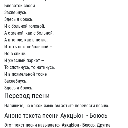
Блевотой своей
Захлебнусь.
Здесь я боюсь.
И с больной головой,
А с женой, как с больной,
А в тепле, как в петле,
И хоть нож небольшой —
Но в спине.
И ужасный паркет —
То споткнусь, то наткнусь.
И в похмельной тоске
Захлебнусь.
Здесь я боюсь.
Перевод песни
Напишите, на какой язык вы хотите перевести песню.
Анонс текста песни АукцЫон - Боюсь
Этот текст песни называется
АукцЫон - Боюсь
. Другие