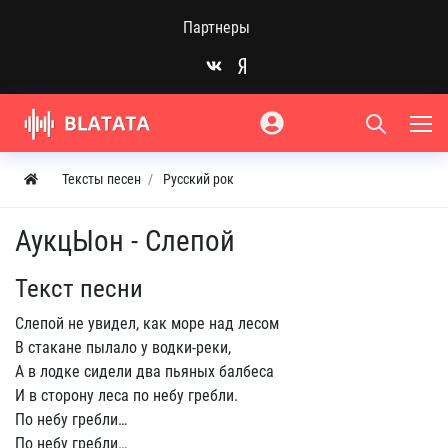
Партнеры
Тексты песен
Русский рок
АукцЫон - Слепой
Текст песни
Слепой не увидел, как море над лесом
В стакане пылало у водки-реки,
А в лодке сидели два пьяных балбеса
И в сторону леса по небу гребли.
По небу гребли…
По небу гребли…