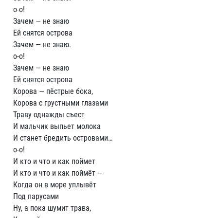
о-о!
Зачем — не знаю
Ей снятся острова
Зачем — не знаю.
о-о!
Зачем — не знаю
Ей снятся острова
Корова — пёстрые бока,
Корова с грустными глазами
Траву однажды съест
И мальчик выпьет молока
И станет бредить островами…
о-о!
И кто и что и как поймет
И кто и что и как поймёт —
Когда он в море уплывёт
Под парусами
Ну, а пока шумит трава,