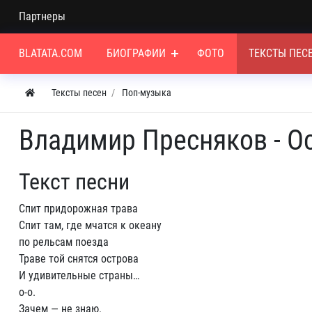
Партнеры
BLATATA.COM
БИОГРАФИИ
ФОТО
ТЕКСТЫ ПЕС
Тексты песен
Поп-музыка
Владимир Пресняков - О
Текст песни
Спит придорожная трава
Cпит там, где мчатся к океану
по рельсам поезда
Траве той снятся острова
И удивительные страны…
о-о.
Зачем — не знаю.