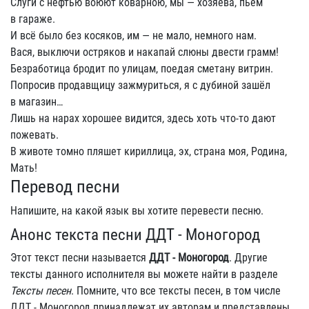
Слуги с нефтью воюют коварною, мы — хозяева, пьём
в гараже.
И всё было без косяков, им — не мало, немного нам.
Вася, выключи остряков и накапай слюны двести грамм!
Безработица бродит по улицам, поедая сметану витрин.
Попросив продавщицу зажмуриться, я с дубиной зашёл
в магазин…
Лишь на нарах хорошее видится, здесь хоть что-то дают
пожевать.
В животе томно пляшет кириллица, эх, страна моя, Родина,
Мать!
Перевод песни
Напишите, на какой язык вы хотите перевести песню.
Анонс текста песни ДДТ - Моногород
Этот текст песни называется
ДДТ - Моногород
. Другие
тексты данного исполнителя вы можете найти в разделе
Тексты песен
. Помните, что все тексты песен, в том числе
ДДТ - Моногород принадлежат их авторам и представлены