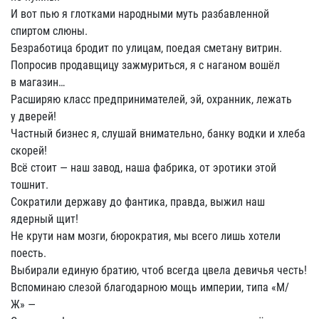
И вот пью я глотками народными муть разбавленной
спиртом слюны.
Безработица бродит по улицам, поедая сметану витрин.
Попросив продавщицу зажмуриться, я с наганом вошёл
в магазин…
Расширяю класс предпринимателей, эй, охранник, лежать
у дверей!
Частный бизнес я, слушай внимательно, банку водки и хлеба
скорей!
Всё стоит — наш завод, наша фабрика, от эротики этой
тошнит.
Сократили державу до фантика, правда, выжил наш
ядерный щит!
Не крути нам мозги, бюрократия, мы всего лишь хотели
поесть.
Выбирали единую братию, чтоб всегда цвела девичья честь!
Вспоминаю слезой благодарною мощь империи, типа «М/
Ж» —