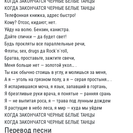
КОГДА ЗАКОНЧАТСЯ ЧЕРНЫЕ БЕЛЫЕ ТАНЦЫ
КОГДА ЗАКОНЧАТСЯ ЧЕРНЫЕ БЕЛЫЕ ТАНЦЫ
Телефонная книжка, адрес быстро!
Кому? Отсос, кидают; нет.
Уйду на волю. Бензин, канистра.
Дайте спички — да будет свет!
Будь прокляты все параллельные речи,
Флэты, sex, drugs да Rock`n`roll,
Братва, проставьте, зажгите свечи,
Меня больше нет — золотой укол… .
Ты как обычно стоишь в углу, и молишься за меня,
А я — уголь на грязном полу, а я — серая простыня… .
Я испарившаяся моча, я язык, запавший в гортань,
Я брезгливые руки врача, я понятые — ранняя срань
Я — не выпитая роса, я — трава под лунным дождем
Я растущие в небо леса, я мир — куда мы уйдем
КОГДА ЗАКОНЧАТСЯ ЧЕРНЫЕ БЕЛЫЕ ТАНЦЫ
КОГДА ЗАКОНЧАТСЯ ЧЕРНЫЕ БЕЛЫЕ ТАНЦЫ
Перевод песни