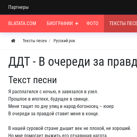
Партнеры
BLATATA.COM
БИОГРАФИИ
ФОТО
ТЕКСТЫ ПЕС
Тексты песен
Русский рок
ДДТ - В очереди за прав
Текст песни
Я расплатился с ночью, я завязался в узел.
Прошлое в ипотеке, будущее в свинце.
Меня тащит по дну улиц и народ-богоносец – юзер
В очереди за правдой ставит меня в конце.
В нашей суровой стране дышит век не плохой, не хороший.
Но мне помогает выжить его отчаянная нагота.