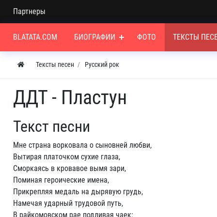
Партнеры
BLATATA.COM
БИОГРАФИИ
ФОТО
ТЕКСТЫ ПЕС
Тексты песен
Русский рок
ДДТ - Пластун
Текст песни
Мне страна ворковала о сыновней любви,
Вытирая платочком сухие глаза,
Сморкаясь в кровавое вымя зари,
Поминая героические имена,
Прикрепляя медаль на дырявую грудь,
Намечая ударный трудовой путь,
В райкомовском рае подливая чаек: