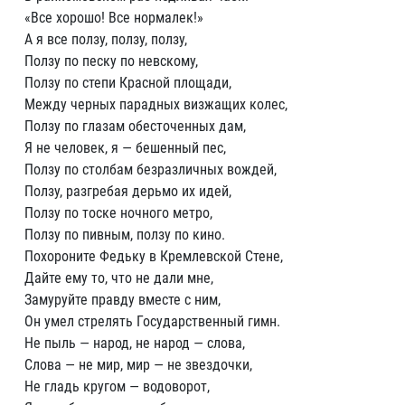
«Все хорошо! Все нормалек!»
А я все ползу, ползу, ползу,
Ползу по песку по невскому,
Ползу по степи Красной площади,
Между черных парадных визжащих колес,
Ползу по глазам обесточенных дам,
Я не человек, я — бешенный пес,
Ползу по столбам безразличных вождей,
Ползу, разгребая дерьмо их идей,
Ползу по тоске ночного метро,
Ползу по пивным, ползу по кино.
Похороните Федьку в Кремлевской Стене,
Дайте ему то, что не дали мне,
Замуруйте правду вместе с ним,
Он умел стрелять Государственный гимн.
Не пыль — народ, не народ — слова,
Слова — не мир, мир — не звездочки,
Не гладь кругом — водоворот,