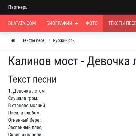
Партнеры
BLATATA.COM
БИОГРАФИИ
ФОТО
ТЕКСТЫ ПЕС
Тексты песен
Русский рок
Калинов мост - Девочка 
Текст песни
1. Девочка летом
Слушала гром.
В станове молний
Писала альбом.
Огненный берег,
Заспанный плес,
Скрип акварели,