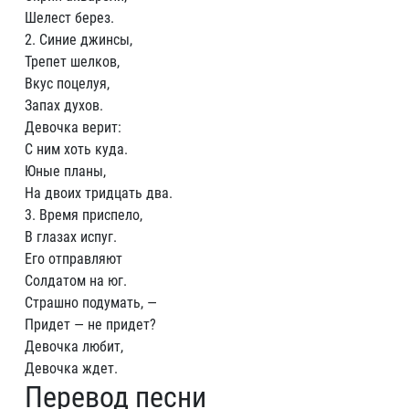
Шелест берез.
2. Синие джинсы,
Трепет шелков,
Вкус поцелуя,
Запах духов.
Девочка верит:
С ним хоть куда.
Юные планы,
На двоих тридцать два.
3. Время приспело,
В глазах испуг.
Его отправляют
Солдатом на юг.
Страшно подумать, —
Придет — не придет?
Девочка любит,
Девочка ждет.
Перевод песни