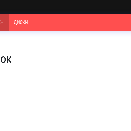
ЕН
ДИСКИ
чок