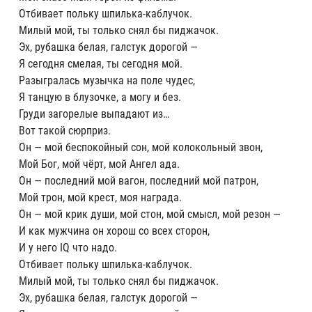
Отбивает польку шпилька-каблучок.
Милый мой, ты только снял бы пиджачок.
Эх, рубашка белая, галстук дорогой —
Я сегодня смелая, ты сегодня мой.
Разыгралась музычка на поле чудес,
Я танцую в блузочке, а могу и без.
Груди загорелые выпадают из…
Вот такой сюрприз.
Он — мой беспокойный сон, мой колокольный звон,
Мой Бог, мой чёрт, мой Ангел ада.
Он — последний мой вагон, последний мой патрон,
Мой трон, мой крест, моя награда.
Он — мой крик души, мой стон, мой смысл, мой резон —
И как мужчина он хорош со всех сторон,
И у него IQ что надо.
Отбивает польку шпилька-каблучок.
Милый мой, ты только снял бы пиджачок.
Эх, рубашка белая, галстук дорогой —