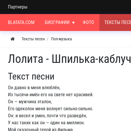
Партнеры
BLATATA.COM
БИОГРАФИИ
ФОТО
ТЕКСТЫ ПЕС
Тексты песен
Поп-музыка
Лолита - Шпилька-каблу
Текст песни
Он давно в меня влюблён,
Из тысячи имён его на свете нет красивей.
Он — мужчина эталон,
Его одеколон меня волнует сильно-сильно.
Он: и весел и умен, почти что разведён,
У нас таких как он — один на миллион.
Мой сказочный герой из фильма.