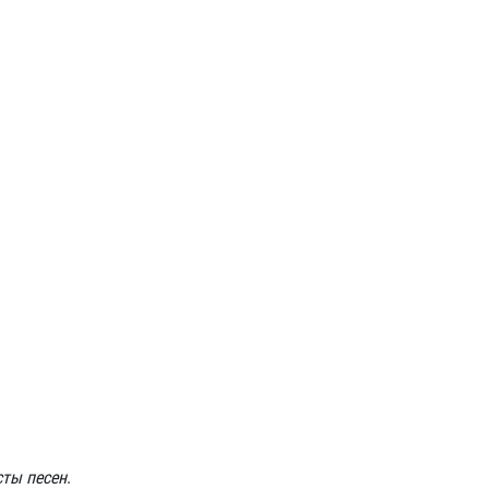
сты песен
.