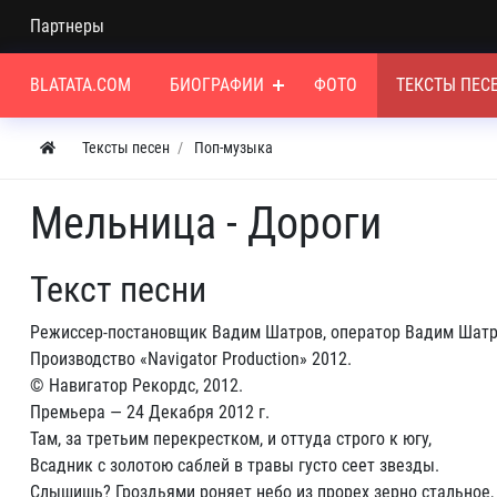
Партнеры
BLATATA.COM
БИОГРАФИИ
ФОТО
ТЕКСТЫ ПЕС
Тексты песен
Поп-музыка
Мельница - Дороги
Текст песни
Режиссер-постановщик Вадим Шатров, оператор Вадим Шатро
Производство «Navigator Production» 2012.
© Навигатор Рекордс, 2012.
Премьера — 24 Декабря 2012 г.
Там, за третьим перекрестком, и оттуда строго к югу,
Всадник с золотою саблей в травы густо сеет звезды.
Слышишь? Гроздьями роняет небо из прорех зерно стальное,