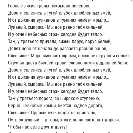
Горные лихие тропы покрывая пеленою.
Дороги сплелись в тугой клубок влюбленных змей,
И от дыхания вулканов в туманах немеет крыло…
Лукавый, смирись! Мы все равно тебя сильней,
И у огней небесных стран сегодня будет тепло.
Там, у третьего причала, сизый парус, парус белый,
Делят небо от начала до рассвета рваной раной,
Слышишь? Море омывает шрамы, посыпает крупной солью
Струпья цвета бычьей крови, словно память древней боли.
Дороги сплелись в тугой клубок влюбленных змей,
И от дыхания вулканов в туманах немеет крыло…
Лукавый, смирись! Мы все равно тебя сильней,
И у огней небесных стран сегодня будет тепло.
Там у третьего порога, за широкою ступенью,
Верно шелковые камни, бьется надвое дорога,
Слышишь? Правый путь ведет на пристань,
Путь окружный — в горы, к югу, но на свете нет дороги,
Чтобы нас вела друг к другу!