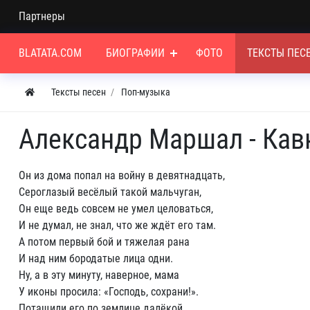
Партнеры
BLATATA.COM
БИОГРАФИИ
ФОТО
ТЕКСТЫ ПЕС
Тексты песен
Поп-музыка
Александр Маршал - Кав
Он из дома попал на войну в девятнадцать,
Сероглазый весёлый такой мальчуган,
Он еще ведь совсем не умел целоваться,
И не думал, не знал, что же ждёт его там.
А потом первый бой и тяжелая рана
И над ним бородатые лица одни.
Ну, а в эту минуту, наверное, мама
У иконы просила: «Господь, сохрани!».
Потащили его по землице далёкой,