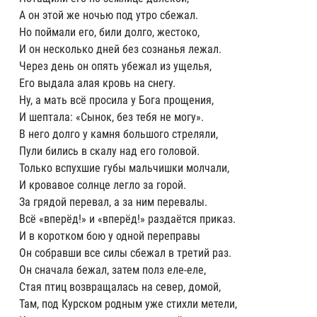
А он этой же ночью под утро сбежал.
Но поймали его, били долго, жестоко,
И он несколько дней без сознанья лежал.
Через день он опять убежал из ущелья,
Его выдала алая кровь на снегу.
Ну, а мать всё просила у Бога прощения,
И шептала: «Сынок, без тебя не могу».
В него долго у камня большого стреляли,
Пули бились в скалу над его головой.
Только вспухшие губы мальчишки молчали,
И кровавое солнце легло за горой.
За грядой перевал, а за ним перевалы.
Всё «вперёд!» и «вперёд!» раздаётся приказ.
И в коротком бою у одной переправы
Он собравши все силы сбежал в третий раз.
Он сначала бежал, затем полз еле-еле,
Стая птиц возвращалась на север, домой,
Там, под Курском родным уже стихли метели,