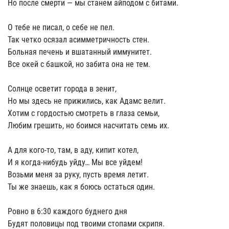
Но после смерти — мы станем айподом с битами.
О тебе не писал, о себе не пел.
Так четко осязал асимметричность стен.
Больная печень и вшатанный иммунитет.
Все окей с башкой, но забита она не тем.
Солнце осветит города в зенит,
Но мы здесь не прижились, как Адамс велит.
Хотим с гордостью смотреть в глаза семьи,
Любим грешить, но боимся насчитать семь их.
А для кого-то, там, в аду, кипит котел,
И я когда-нибудь уйду… Мы все уйдем!
Возьми меня за руку, пусть время летит.
Ты же знаешь, как я боюсь остаться один.
Ровно в 6:30 каждого буднего дня
Будят половицы под твоими стопами скрипя.