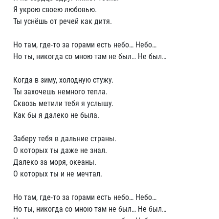
Я укрою своею любовью.
Ты уснёшь от речей как дитя.
Но там, где-то за горами есть небо… Небо…
Но ты, никогда со мною там не был… Не был…
Когда в зиму, холодную стужу.
Ты захочешь немного тепла.
Сквозь метили тебя я услышу.
Как бы я далеко не была.
Заберу тебя в дальние страны.
О которых ты даже не знал.
Далеко за моря, океаны.
О которых ты и не мечтал.
Но там, где-то за горами есть небо… Небо…
Но ты, никогда со мною там не был… Не был…