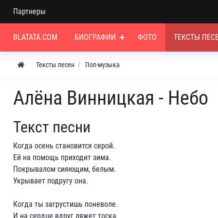
Партнеры
BLATATA.COM
БИОГРАФИИ
ФОТО
ТЕКСТЫ ПЕС
Тексты песен
Поп-музыка
Алёна Винницкая - Небо
Текст песни
Когда осень становится серой.
Ей на помощь приходит зима.
Покрывалом сияющим, белым.
Укрывает подругу она.
Когда ты загрустишь поневоле.
И на сердце вдруг ляжет тоска.