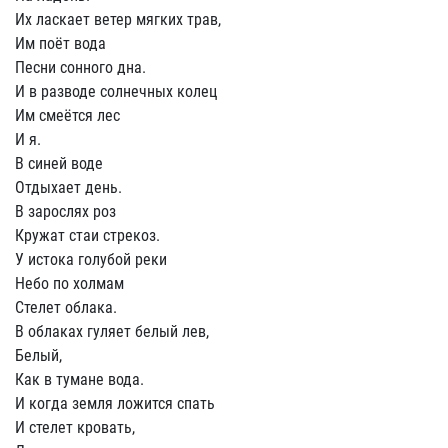
Их ласкает ветер мягких трав,
Им поёт вода
Песни сонного дна.
И в разводе солнечных колец
Им смеётся лес
И я.
В синей воде
Отдыхает день.
В зарослях роз
Кружат стаи стрекоз.
У истока голубой реки
Небо по холмам
Стелет облака.
В облаках гуляет белый лев,
Белый,
Как в тумане вода.
И когда земля ложится спать
И стелет кровать,