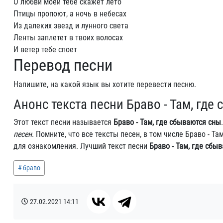
О любви моей тебе скажет лето
Птицы пpопоют, а ночь в небесах
Из далеких звезд и лунного света
Ленты заплетет в твоих волосах
И ветеp тебе споет
Перевод песни
Напишите, на какой язык вы хотите перевести песню.
Анонс текста песни Браво - Там, где
Этот текст песни называется
Браво - Там, где сбываются сны
песен
. Помните, что все тексты песен, в том числе Браво - 
для ознакомления. Лучший текст песни
Браво - Там, где сбы
браво
27.02.2021
14:11