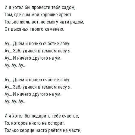
И я хотел бы провести тебя садом,
Там, где сны мои хорошие зреют.
Только жаль вот, не смогу идти рядом,
От дыханья твоего каменею.
Ау… Днём и ночью счастье зову.
Ау… Заблудился в тёмном лесу я.
Ау… И ничего другого на ум.
Ау. Ау. Ау...
Ау… Днём и ночью счастье зову.
Ау… Заблудился в тёмном лесу я.
Ау… И ничего другого на ум.
Ау. Ау. Ау...
И я хотел бы подарить тебе счастье,
То, которое никто не оспорит.
Только сердце часто рвётся на части,