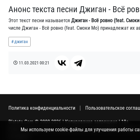
Анонс текста песни Джиган - Всё ров
Этот текст песни называется
Джиган - Всё ровно (feat. Смоки
числе Джиган - Всё ровно (feat. Смоки Мо) принадлежат их 
джиган
11.03.2021
00:21
Политика конфиденциальности
Пользовательское согла
Blatata.Com © 2000-2026 | Копирование запрещено | 18+
Использование сайта подразумевает ваше полное согласие с
Мы используем cookie-файлы для улучшения работы сайт
метрикой.