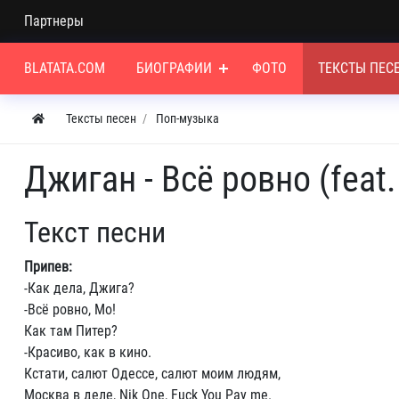
Партнеры
BLATATA.COM
БИОГРАФИИ
ФОТО
ТЕКСТЫ ПЕС
Тексты песен
Поп-музыка
Джиган - Всё ровно (feat
Текст песни
Припев:
-Как дела, Джига?
-Всё ровно, Мо!
Как там Питер?
-Красиво, как в кино.
Кстати, салют Одессе, салют моим людям,
Москва в деле, Nik One, Fuck You Pay me.