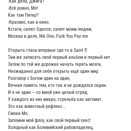
-Как дела, Джига?
-Всё ровно, Мо!
Как там Питер?
-Красиво, как в кино.
Кстати, салют Одессе, салют моим людям,
Москва в деле, Nik One, Fuck You Pay me
Открыть глаза впервые где-то в Saint P,
Там же записать свой первый альбом и первый хит.
Затем по той же дорожке начать терять мозги,
Неожиданно для себя открыть ещё один мир.
Разговор с Богом один на один,
Вечная память тем, кто так и не дождался седин.
И я не один — со мной уже целый отряд,
У каждого из них микро, стрельба как автомат.
Это как животный рефлекс...
Смоки Мо.
Запомни мой флоу, как свой первый секс!
Холодный как Боливийский рабовладелец,