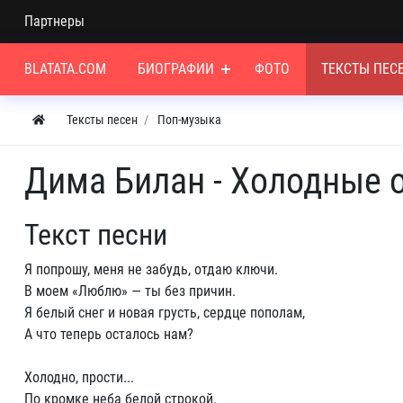
Партнеры
BLATATA.COM
БИОГРАФИИ
ФОТО
ТЕКСТЫ ПЕС
Тексты песен
Поп-музыка
Дима Билан - Холодные 
Текст песни
Я попрошу, меня не забудь, отдаю ключи.
В моем «Люблю» — ты без причин.
Я белый снег и новая грусть, сердце пополам,
А что теперь осталось нам?
Холодно, прости...
По кромке неба белой строкой.