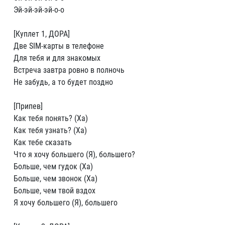
Эй-эй-эй-эй-о-о
[Куплет 1, ДОРА]
Две SIM-карты в телефоне
Для тебя и для знакомых
Встреча завтра ровно в полночь
Не забудь, а то будет поздно
[Припев]
Как тебя понять? (Ха)
Как тебя узнать? (Ха)
Как тебе сказать
Что я хочу большего (Я), большего?
Больше, чем гудок (Ха)
Больше, чем звонок (Ха)
Больше, чем твой вздох
Я хочу большего (Я), большего