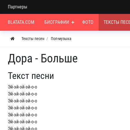
Партнеры
BLATATA.COM
БИОГРАФИИ
ФОТО
ТЕКСТЫ ПЕС
Тексты песен
Поп-музыка
Дора - Больше
Текст песни
Эй-эй-эй-эй-о-о
Эй-эй-эй-эй-о-о
Эй-эй-эй-эй-о-о
Эй-эй-эй-эй-о-о
Эй-эй-эй-эй-о-о
Эй-эй-эй-эй-о-о
Эй-эй-эй-эй-о-о