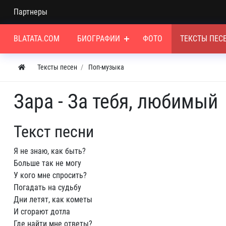
Партнеры
BLATATA.COM
БИОГРАФИИ
ФОТО
ТЕКСТЫ ПЕС
Тексты песен
Поп-музыка
Зара - За тебя, любимый
Текст песни
Я не знаю, как быть?
Больше так не могу
У кого мне спросить?
Погадать на судьбу
Дни летят, как кометы
И сгорают дотла
Где найти мне ответы?