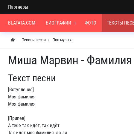
Партнеры
BLATATA.COM
БИОГРАФИИ
ФОТО
ТЕКСТЫ ПЕС
Тексты песен
Поп-музыка
Миша Марвин - Фамилия
Текст песни
[Вступление]
Моя фамилия
Моя фамилия
[Припев]
А тебе так идёт, так идёт
Так идёт моя фамилия, да-да