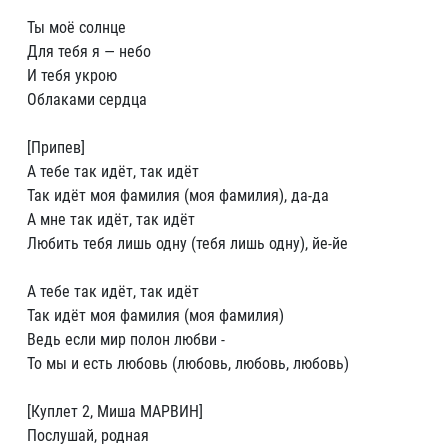
Ты моё солнце
Для тебя я — небо
И тебя укрою
Облаками сердца
[Припев]
А тебе так идёт, так идёт
Так идёт моя фамилия (моя фамилия), да-да
А мне так идёт, так идёт
Любить тебя лишь одну (тебя лишь одну), йе-йе
А тебе так идёт, так идёт
Так идёт моя фамилия (моя фамилия)
Ведь если мир полон любви -
То мы и есть любовь (любовь, любовь, любовь)
[Куплет 2, Миша МАРВИН]
Послушай, родная