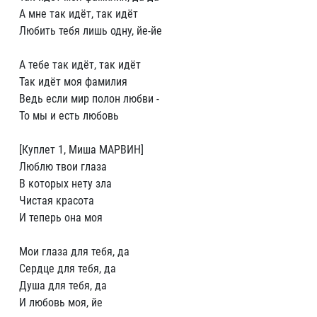
А мне так идёт, так идёт
Любить тебя лишь одну, йе-йе
А тебе так идёт, так идёт
Так идёт моя фамилия
Ведь если мир полон любви -
То мы и есть любовь
[Куплет 1, Миша МАРВИН]
Люблю твои глаза
В которых нету зла
Чистая красота
И теперь она моя
Мои глаза для тебя, да
Сердце для тебя, да
Душа для тебя, да
И любовь моя, йе