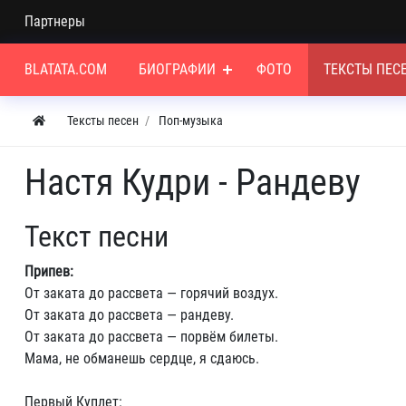
Партнеры
BLATATA.COM
БИОГРАФИИ
ФОТО
ТЕКСТЫ ПЕС
Тексты песен
Поп-музыка
Настя Кудри - Рандеву
Текст песни
Припев:
От заката до рассвета — горячий воздух.
От заката до рассвета — рандеву.
От заката до рассвета — порвём билеты.
Мама, не обманешь сердце, я сдаюсь.
Первый Куплет: