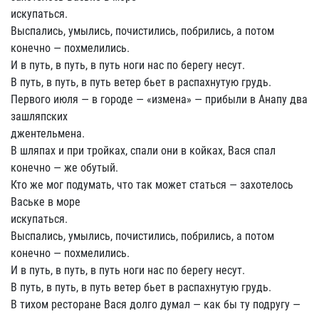
искупаться.
Выспались, умылись, почистились, побрились, а потом
конечно — похмелились.
И в путь, в путь, в путь ноги нас по берегу несут.
В путь, в путь, в путь ветер бьет в распахнутую грудь.
Первого июля — в городе — «измена» — прибыли в Анапу два
зашляпских
джентельмена.
В шляпах и при тройках, спали они в койках, Вася спал
конечно — же обутый.
Кто же мог подумать, что так может статься — захотелось
Ваське в море
искупаться.
Выспались, умылись, почистились, побрились, а потом
конечно — похмелились.
И в путь, в путь, в путь ноги нас по берегу несут.
В путь, в путь, в путь ветер бьет в распахнутую грудь.
В тихом ресторане Вася долго думал — как бы ту подругу —