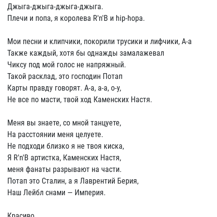
Джыга-джыга-джыга-джыга.
Плечи и попа, я королева R'n'B и hip-hopa.
Мои песни и клипчики, покорили трусики и лифчики, А-а
Также каждый, хотя бы однажды замалажевал
Чиксу под мой голос не напряжный.
Такой расклад, это господин Потап
Карты правду говорят. А-а, а-а, о-у,
Не все по масти, твой ход Каменских Настя.
Меня вы знаете, со мной танцуете,
На расстоянии меня целуете.
Не подходи близко я не твоя киска,
Я R'n'B артистка, Каменских Настя,
меня фанаты разрывают на части.
Потап это Сталин, а я Лаврентий Берия,
Наш Лейбл снами — Империя.
Красиво,