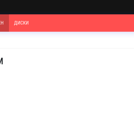
ЕН
ДИСКИ
м