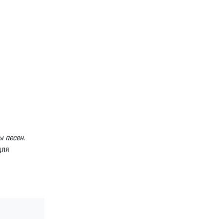
ы песен
.
для