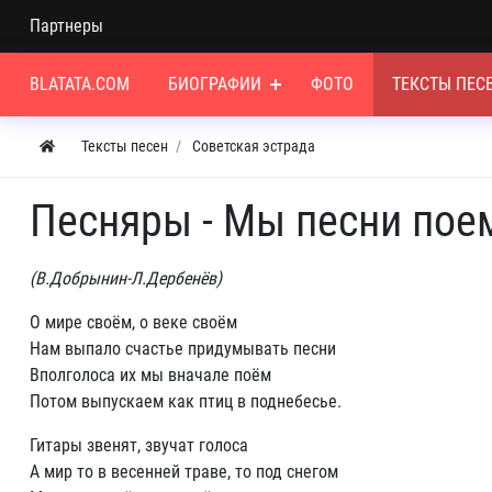
Партнеры
BLATATA.COM
БИОГРАФИИ
ФОТО
ТЕКСТЫ ПЕС
Тексты песен
Советская эстрада
Песняры - Мы песни пое
(В.Добрынин-Л.Дербенёв)
О мире своём, о веке своём
Нам выпало счастье придумывать песни
Вполголоса их мы вначале поём
Потом выпускаем как птиц в поднебесье.
Гитары звенят, звучат голоса
А мир то в весенней траве, то под снегом