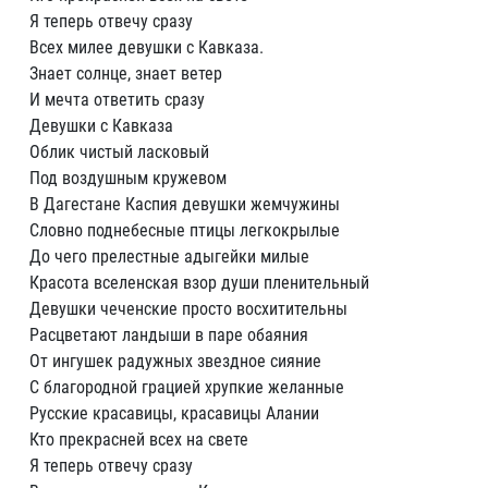
Я теперь отвечу сразу
Всех милее девушки с Кавказа.
Знает солнце, знает ветер
И мечта ответить сразу
Девушки с Кавказа
Облик чистый ласковый
Под воздушным кружевом
В Дагестане Каспия девушки жемчужины
Словно поднебесные птицы легкокрылые
До чего прелестные адыгейки милые
Красота вселенская взор души пленительный
Девушки чеченские просто восхитительны
Расцветают ландыши в паре обаяния
От ингушек радужных звездное сияние
С благородной грацией хрупкие желанные
Русские красавицы, красавицы Алании
Кто прекрасней всех на свете
Я теперь отвечу сразу