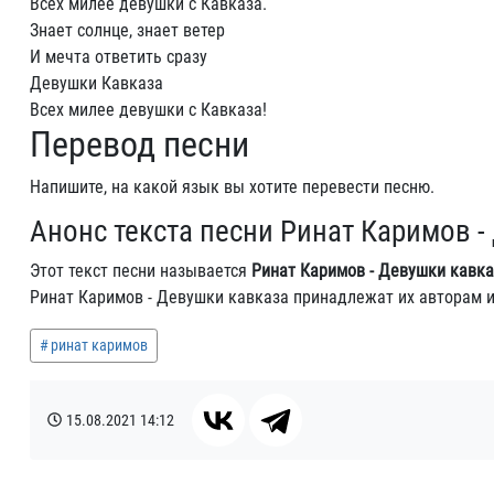
Всех милее девушки с Кавказа.
Знает солнце, знает ветер
И мечта ответить сразу
Девушки Кавказа
Всех милее девушки с Кавказа!
Перевод песни
Напишите, на какой язык вы хотите перевести песню.
Анонс текста песни Ринат Каримов -
Этот текст песни называется
Ринат Каримов - Девушки кавка
Ринат Каримов - Девушки кавказа принадлежат их авторам 
ринат каримов
15.08.2021
14:12