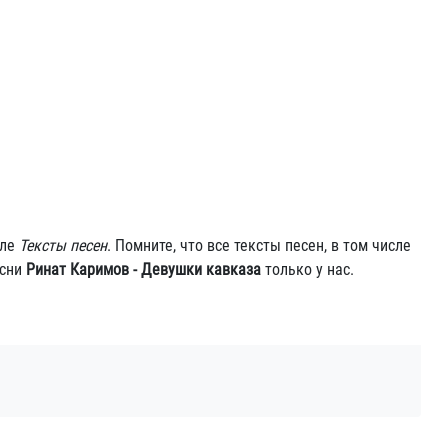
еле
Тексты песен
. Помните, что все тексты песен, в том числе
есни
Ринат Каримов - Девушки кавказа
только у нас.