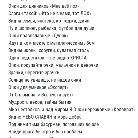
Очки для цинников «Мне всё пох»
Слоган такой: «-Кто не с нами, тот ЛОХ»
Видна семья, ипотека, коттеджи, джип
Ну и шоппинг, рыбалка, футбол для души
Очки православные «Дубок»
Идут в комплекте с металлическим лбом
Видны иконы, хоругви, булатная сталь
Один недостаток — не видно ХРИСТА
Очки, покупайте очки, мальчики и девочки
Зрачки, берегите зрачки
Солнца не увидишь, не надев очки
Очки для умников «Эксперт»
От Соломона: «-Всё суета сует»
Мудрость веков, тайны бытия
Мир бестолков, а над миром Я Очки берёзковые «Коловрат»
Видно НЕБО СЛАВЯН и море добра
Под ними тьма басурман, погрязших во зле
Найди врага быстро и без проблем