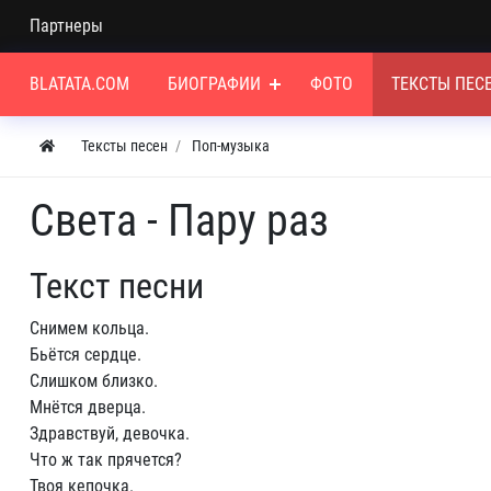
Партнеры
BLATATA.COM
БИОГРАФИИ
ФОТО
ТЕКСТЫ ПЕС
Тексты песен
Поп-музыка
Света - Пару раз
Текст песни
Снимем кольца.
Бьётся сердце.
Слишком близко.
Мнётся дверца.
Здравствуй, девочка.
Что ж так прячется?
Твоя кепочка.