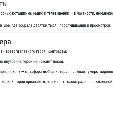
ть
ирокую ротацию на радио и телевидении — в частности, неоднокр
ouTube, где собрала десятки тысяч прослушиваний и просмотров.
ера
ней тревоги главного героя. Контрасты:
но внутренне герой не находит покоя.
очного покоя» — метафора любви, которая нарушает умиротворённ
олией: герой признаётся, что живёт только ради возлюбленной