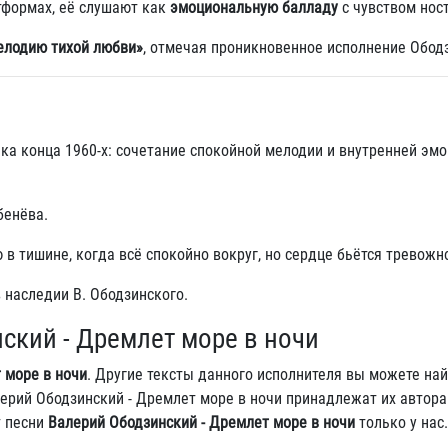
тформах, её слушают как
эмоциональную балладу
с чувством нос
елодию тихой любви»
, отмечая проникновенное исполнение Обод
ка конца 1960‑х: сочетание спокойной мелодии и внутренней эм
бенёва.
 тишине, когда всё спокойно вокруг, но сердце бьётся тревожн
 наследии В. Ободзинского.
ский - Дремлет море в ночи
 море в ночи
. Другие тексты данного исполнителя вы можете най
алерий Ободзинский - Дремлет море в ночи принадлежат их автора
т песни
Валерий Ободзинский - Дремлет море в ночи
только у нас.