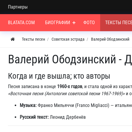
Партнеры
BLATATA.COM
БИОГРАФИИ
ФОТО
ТЕКСТЫ ПЕС
Тексты песен
Советская эстрада
Валерий Ободзинский
Валерий Ободзинский - 
Когда и где вышла; кто авторы
Песня записана в конце
1960-х годов
, и стала одной из хара
«Восточная песня (Антология советской песни 1967‑1969)»
и о
Музыка:
Франко Мильяччи (Franco Migliacci) — италья
Русский текст:
Леонид Дербенёв