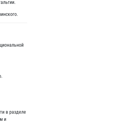
тальгии.
зинского.
оциональной
о.
ти в разделе
м и