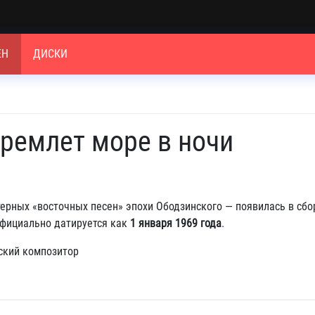
ЕН
ДИСКИ
Дремлет море в ночи
ктерных «восточных песен» эпохи Ободзинского — появилась в сб
фициально датируется как
1 января 1969 года
.
нский композитор