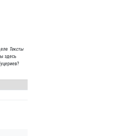
зделе
Тексты
ны здесь
Гуцериев?