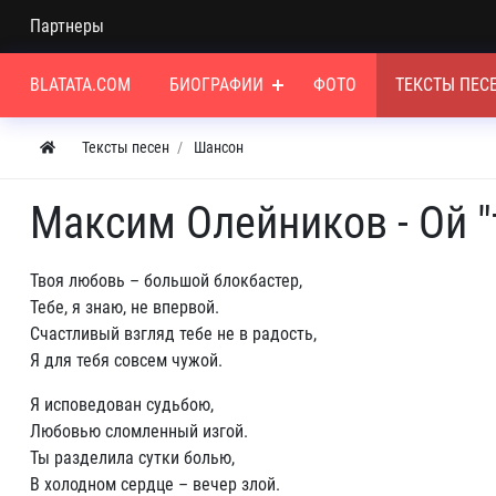
Партнеры
BLATATA.COM
БИОГРАФИИ
ФОТО
ТЕКСТЫ ПЕС
Тексты песен
Шансон
Максим Олейников - Ой "
Твоя любовь – большой блокбастер,
Тебе, я знаю, не впервой.
Счастливый взгляд тебе не в радость,
Я для тебя совсем чужой.
Я исповедован судьбою,
Любовью сломленный изгой.
Ты разделила сутки болью,
В холодном сердце – вечер злой.