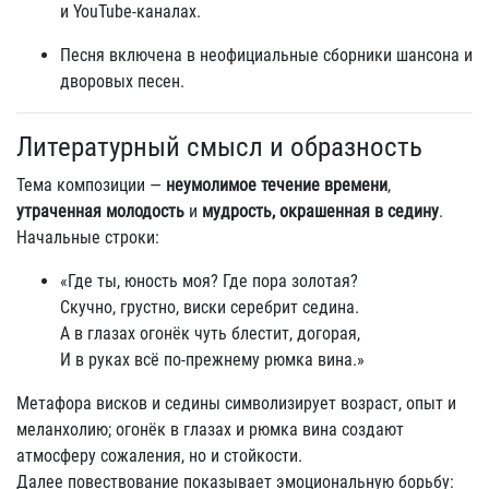
и YouTube‑каналах.
Песня включена в неофициальные сборники шансона и
дворовых песен.
Литературный смысл и образность
Тема композиции —
неумолимое течение времени
,
утраченная молодость
и
мудрость, окрашенная в седину
.
Начальные строки:
«Где ты, юность моя? Где пора золотая?
Скучно, грустно, виски серебрит седина.
А в глазах огонёк чуть блестит, догорая,
И в руках всё по‑прежнему рюмка вина.»
Метафора висков и седины символизирует возраст, опыт и
меланхолию; огонёк в глазах и рюмка вина создают
атмосферу сожаления, но и стойкости.
Далее повествование показывает эмоциональную борьбу: