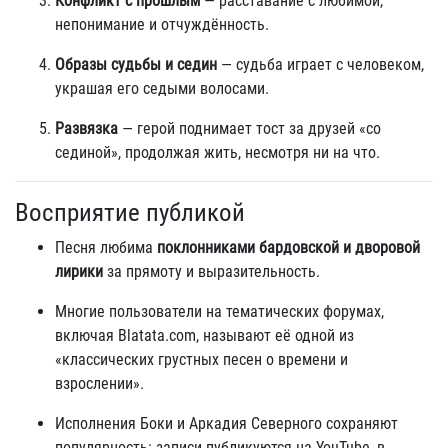
Конфликт с прошлым
— расставание с любимой,
непонимание и отчуждённость.
Образы судьбы и седин
— судьба играет с человеком,
украшая его седыми волосами.
Развязка
— герой поднимает тост за друзей «со
сединой», продолжая жить, несмотря ни на что.
Восприятие публикой
Песня любима
поклонниками бардовской и дворовой
лирики
за прямоту и выразительность.
Многие пользователи на тематических форумах,
включая Blatata.com, называют её одной из
«классических грустных песен о времени и
взрослении».
Исполнения Боки и Аркадия Северного сохраняют
популярность: записи публикуются на YouTube, в