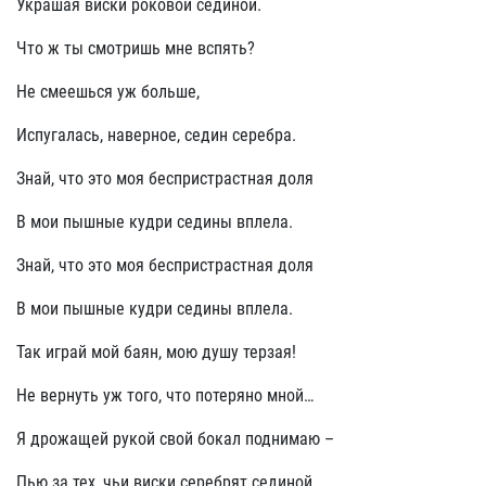
Украшая виски роковой сединой.
Что ж ты смотришь мне вспять?
Не смеешься уж больше,
Испугалась, наверное, седин серебра.
Знай, что это моя беспристрастная доля
В мои пышные кудри седины вплела.
Знай, что это моя беспристрастная доля
В мои пышные кудри седины вплела.
Так играй мой баян, мою душу терзая!
Не вернуть уж того, что потеряно мной…
Я дрожащей рукой свой бокал поднимаю –
Пью за тех, чьи виски серебрят сединой.