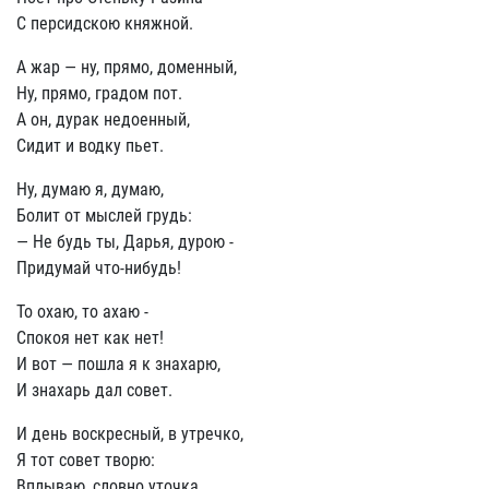
С персидскою княжной.
А жар — ну, прямо, доменный,
Ну, прямо, градом пот.
А он, дурак недоенный,
Сидит и водку пьет.
Ну, думаю я, думаю,
Болит от мыслей грудь:
— Не будь ты, Дарья, дурою -
Придумай что-нибудь!
То охаю, то ахаю -
Спокоя нет как нет!
И вот — пошла я к знахарю,
И знахарь дал совет.
И день воскресный, в утречко,
Я тот совет творю:
Вплываю, словно уточка,