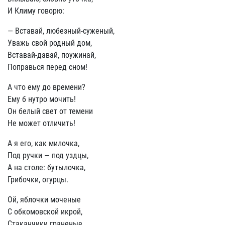
И Климу говорю:
— Вставай, любезный-суженый,
Уважь свой родный дом,
Вставай-давай, поужинай,
Поправься перед сном!
А что ему до времени?
Ему б нутро мочить!
Он белый свет от темени
Не может отличить!
А я его, как милочка,
Под ручки — под уздцы,
А на столе: бутылочка,
Грибочки, огурцы.
Ой, яблочки моченые
С обкомовской икрой,
Стаканчики граненые