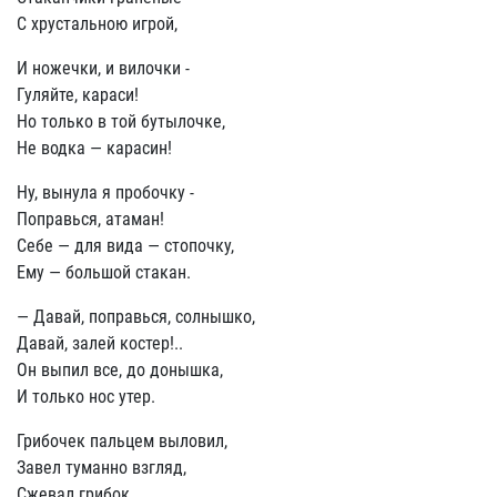
С хрустальною игрой,
И ножечки, и вилочки -
Гуляйте, караси!
Но только в той бутылочке,
Не водка — карасин!
Ну, вынула я пробочку -
Поправься, атаман!
Себе — для вида — стопочку,
Ему — большой стакан.
— Давай, поправься, солнышко,
Давай, залей костер!..
Он выпил все, до донышка,
И только нос утер.
Грибочек пальцем выловил,
Завел туманно взгляд,
Сжевал грибок