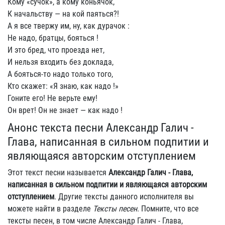
Кому «сучок», а кому коньячок,
К начальству — на кой паяться?!
А я все твержу им, ну, как дурачок :
Не надо, братцы, бояться !
И это бред, что проезда нет,
И нельзя входить без доклада,
А бояться-то надо только того,
Кто скажет: «Я знаю, как надо !»
Гоните его! Не верьте ему!
Он врет! Он не знает — как надо !
Анонс текста песни Александр Галич -
Глава, написанная в сильном подпитии и
являющаяся авторским отступлением
Этот текст песни называется
Александр Галич - Глава,
написанная в сильном подпитии и являющаяся авторским
отступлением
. Другие тексты данного исполнителя вы
можете найти в разделе
Тексты песен
. Помните, что все
тексты песен, в том числе Александр Галич - Глава,