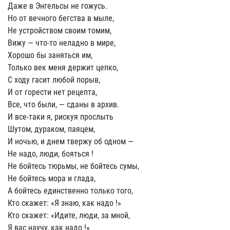
Даже в Энгельсы не гожусь.
Но от вечного бегства в мыле,
Не устройством своим томим,
Вижу — что-то неладно в мире,
Хорошо бы заняться им,
Только век меня держит цепко,
С ходу гасит любой порыв,
И от горести нет рецепта,
Все, что были, — сданы в архив.
И все-таки я, рискуя прослыть
Шутом, дураком, паяцем,
И ночью, и днем твержу об одном —
Не надо, люди, бояться !
Не бойтесь тюрьмы, не бойтесь сумы,
Не бойтесь мора и глада,
А бойтесь единственно только того,
Кто скажет: «Я знаю, как надо !»
Кто скажет: «Идите, люди, за мной,
Я вас научу, как надо !»