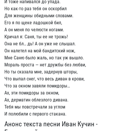
И тоже напивался до упада.
Но как-то раз тебя он оскорбил
Для женщины обидными словами.
Его я по щеке ладошкой бил,
А он меня по челюсти ногами.
Кричал я: Саня, ты ее не трожь!
Она не бл… дь! А он уже не слышал.
Он налетел на мой бандитский нож,
Мне Саню было жаль, но так уж вышло.
Мораль проста — нет дружбы без любви,
Но ты сказала мне, задернув шторы,
Что выпал снег, что весь диван в крови,
Что за окном завяли помидоры…
Ах, эти помидоры за окном,
Ах, дерматин облезлого дивана.
Тебя мы повстречали за углом
И полюбили с первого стакана.
Анонс текста песни Иван Кучин -