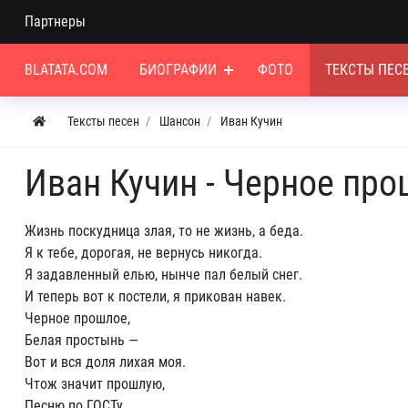
Партнеры
BLATATA.COM
БИОГРАФИИ
ФОТО
ТЕКСТЫ ПЕС
Тексты песен
Шансон
Иван Кучин
Иван Кучин - Черное пр
Жизнь поскудница злая, то не жизнь, а беда.
Я к тебе, дорогая, не вернусь никогда.
Я задавленный елью, нынче пал белый снег.
И теперь вот к постели, я прикован навек.
Черное прошлое,
Белая простынь —
Вот и вся доля лихая моя.
Чтож значит прошлую,
Песню по ГОСТу,