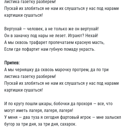
листика газетку разберем!
Пускай их злобяться не нам их слушаться у нас под нарами
картишки сушаться!
Вертухай — человек, а не только же он вертухай!
Он в заначку под нары не лезет. Играют? Нехай!
А мы сквозь трафарет пропечатаем красную масть,
Если где пофартит нам губную помаду украсть.
Припев:
А мы черняшку да сквозь марочку протрем, да по три
листика газетку разберем!
Пускай их злобяться не нам их слушаться у нас под нарами
картишки сушаться!
И по кругу пошли шкары, бобочки да прохоря — все, что
могут иметь лагеря, лагеря, лагеря!
У меня — два туза я сегодня фартовый игрок — мне залысил
бугор за три дня, за три дня, сахарок.