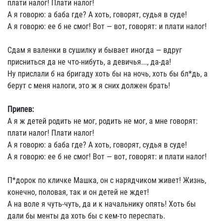
плати налог! Плати налог!
А я говорю: а баба где? А хоть, говорят, судья в суде!
А я говорю: ее б не смог! Вот — вот, говорят: и плати налог!
Сдам я валенки в сушилку и бывает иногда — вдруг
присниться да не что-нибуть, а девичья..., да-да!
Ну прислали б на бригаду хоть бы на ночь, хоть бы бл*дь, а
берут с меня налоги, это ж я сних должен брать!
Припев:
А я ж детей родить не мог, родить не мог, а мне говорят:
плати налог! Плати налог!
А я говорю: а баба где? А хоть, говорят, судья в суде!
А я говорю: ее б не смог! Вот — вот, говорят: и плати налог!
П*дорок по кличке Машка, он с нарядчиком живет! Жизнь,
конечно, половая, так и он детей не ждет!
А на воле я чуть-чуть, да и к начальнику опять! Хоть бы
дали бы менты да хоть бы с кем-то переспать.