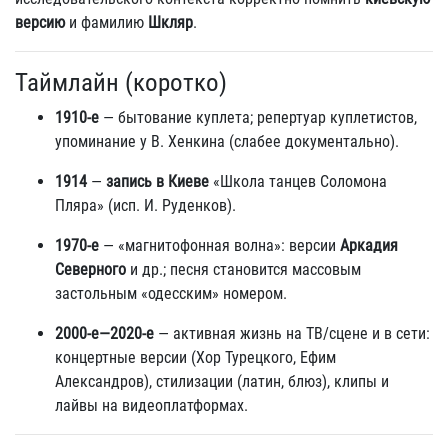
версию
и фамилию
Шкляр
.
Таймлайн (коротко)
1910‑е
— бытование куплета; репертуар куплетистов,
упоминание у В. Хенкина (слабее документально).
1914
—
запись в Киеве
«Школа танцев Соломона
Пляра» (исп. И. Руденков).
1970‑е
— «магнитофонная волна»: версии
Аркадия
Северного
и др.; песня становится массовым
застольным «одесским» номером.
2000‑е—2020‑е
— активная жизнь на ТВ/сцене и в сети:
концертные версии (Хор Турецкого, Ефим
Александров), стилизации (латин, блюз), клипы и
лайвы на видеоплатформах.