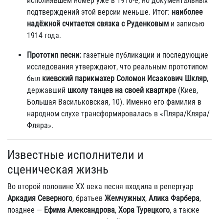
исполнявшем номер уже в 1910‑е, но документальных
подтверждений этой версии меньше. Итог:
наиболее
надёжной считается связка с Руденковым
и записью
1914 года.
Прототип песни:
газетные публикации и последующие
исследования утверждают, что реальным прототипом
был
киевский парикмахер Соломон Исаакович Шкляр
,
державший
школу танцев на своей квартире
(Киев,
Большая Васильковская, 10). Именно его фамилия в
народном слухе трансформировалась в «Пляра/Кляра/
Фляра».
Известные исполнители и
сценическая жизнь
Во второй половине XX века песня входила в репертуар
Аркадия Северного
, братьев
Жемчужных
,
Алика Фарбера
,
позднее —
Ефима Александрова
,
Хора Турецкого
, а также