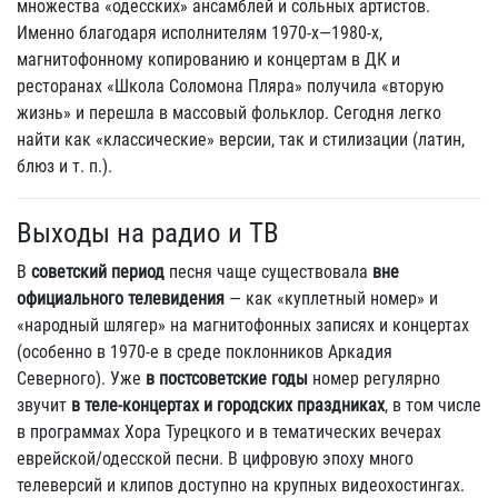
множества «одесских» ансамблей и сольных артистов.
Именно благодаря исполнителям 1970‑х—1980‑х,
магнитофонному копированию и концертам в ДК и
ресторанах «Школа Соломона Пляра» получила «вторую
жизнь» и перешла в массовый фольклор. Сегодня легко
найти как «классические» версии, так и стилизации (латин,
блюз и т. п.).
Выходы на радио и ТВ
В
советский период
песня чаще существовала
вне
официального телевидения
— как «куплетный номер» и
«народный шлягер» на магнитофонных записях и концертах
(особенно в 1970‑е в среде поклонников Аркадия
Северного). Уже
в постсоветские годы
номер регулярно
звучит
в теле‑концертах и городских праздниках
, в том числе
в программах Хора Турецкого и в тематических вечерах
еврейской/одесской песни. В цифровую эпоху много
телеверсий и клипов доступно на крупных видеохостингах.