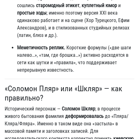
сошлись
старомодный этикет
,
куплетный юмор
и
простые ходы
; именно поэтому версия XXI века
одинаково работает и на сцене (Хор Турецкого, Ефим
Александров), и в стилизованных студийных релизах
(латин, блюз и др.).
Меметичность реплик.
Короткие формулы («две шаги
налево…», «там, где брошка…») активно расходятся в
сети как шутки и «правила», что поддерживает
непрерывную известность.
«Соломон Пляр» или «Шкляр» — как
правильно?
Исторический персонаж —
Соломон Шкляр
; в процессе
живого бытования фамилия
деформировалась
до «Пляра/
Кляра/Фляра». Именно в таком виде она «застыла» в
массовой памяти и заголовках записей. Для
исследовательского контекста корректно помнить
киевскую