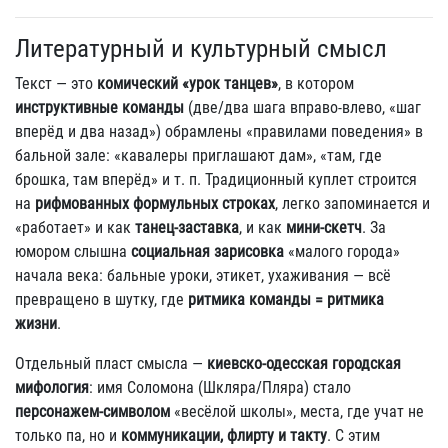
Литературный и культурный смысл
Текст — это
комический «урок танцев»
, в котором
инструктивные команды
(две/два шага вправо‑влево, «шаг
вперёд и два назад») обрамлены «правилами поведения» в
бальной зале: «кавалеры приглашают дам», «там, где
брошка, там вперёд» и т. п. Традиционный куплет строится
на
рифмованных формульных строках
, легко запоминается и
«работает» и как
танец‑заставка
, и как
мини‑скетч
. За
юмором слышна
социальная зарисовка
«малого города»
начала века: бальные уроки, этикет, ухаживания — всё
превращено в шутку, где
ритмика команды = ритмика
жизни
.
Отдельный пласт смысла —
киевско‑одесская городская
мифология
: имя Соломона (Шкляра/Пляра) стало
персонажем‑символом
«весёлой школы», места, где учат не
только па, но и
коммуникации, флирту и такту
. С этим