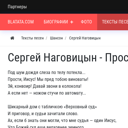
Партнеры
BLATATA.COM
БИОГРАФИИ
ФОТО
ТЕКСТЫ ПЕС
Тексты песен
Шансон
Сергей Наговицын
Сергей Наговицын - Прос
Под шум дождя слеза по телу потекла...
Прости, Иисус! Мы пред тобою виноваты!
Эй, конвоир! Давай звони в колокола!
А если нет — ножом стучи по автомату...
Шикарный дом с табличкою «Верховный суд»
И приговор, и судьи зачитали слово.
Ах, если б знать они могли, что мне судья — один Иисус,
Что Божий суд еще верховнее земного...