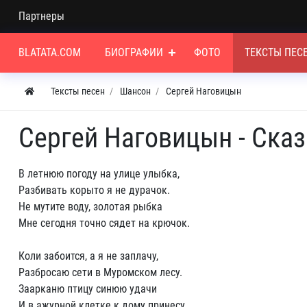
Партнеры
BLATATA.COM
БИОГРАФИИ
ФОТО
ТЕКСТЫ ПЕС
Тексты песен
Шансон
Сергей Наговицын
Сергей Наговицын - Сказ
В летнюю погоду на улице улыбка,
Разбивать корыто я не дурачок.
Не мутите воду, золотая рыбка
Мне сегодня точно сядет на крючок.
Коли забоится, а я не заплачу,
Разбросаю сети в Муромском лесу.
Заарканю птицу синюю удачи
И в ажурной клетке к дому принесу.