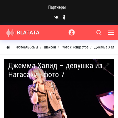
Партнеры
Фотоальбомы
Шансон
Фото с концертов
Джемма Халид 
Джемма Халид – девушка из
Нагасаки - фото 7