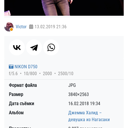
Victor
13.02.2019
21:36
NIKON D750
f/5.6
10/800
2000
2500/10
Формат файла
JPG
Размер
3840×2563
Дата съёмки
16.02.2018
19:34
Альбом
Джемма Халид –
девушка из Нагасаки