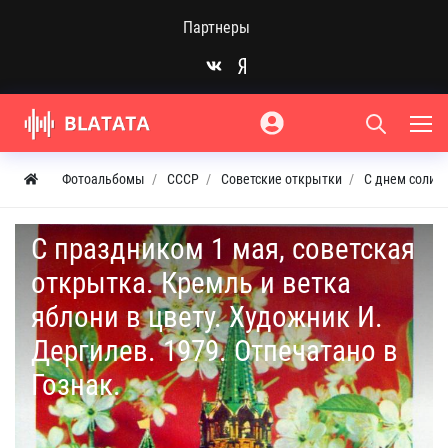
Партнеры
Фотоальбомы
СССР
Советские открытки
С днем солид
С праздником 1 мая, советская
открытка. Кремль и ветка
яблони в цвету. Художник И.
Дергилев. 1979. Отпечатано в
Гознак.