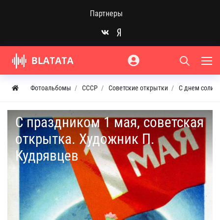
Партнеры
Фотоальбомы
СССР
Советские открытки
С днем солид
С праздником 1 мая, советская
открытка. Художник П.
Кудрявцев