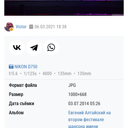
Victor
06.03.2021
18:38
NIKON D750
f/5.6
1/125s
4000
135mm
135mm
Формат файла
JPG
Размер
1000×668
Дата съёмки
03.07.2014
05:26
Альбом
Евгений Алтайский на
втором фестивале
шансона имени